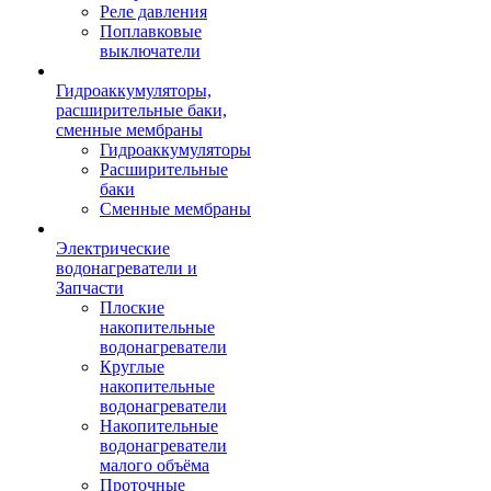
Реле давления
Поплавковые
выключатели
Гидроаккумуляторы,
расширительные баки,
сменные мембраны
Гидроаккумуляторы
Расширительные
баки
Сменные мембраны
Электрические
водонагреватели и
Запчасти
Плоские
накопительные
водонагреватели
Круглые
накопительные
водонагреватели
Накопительные
водонагреватели
малого объёма
Проточные