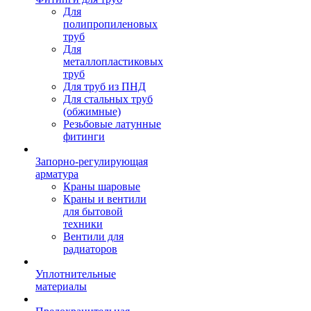
Для
полипропиленовых
труб
Для
металлопластиковых
труб
Для труб из ПНД
Для стальных труб
(обжимные)
Резьбовые латунные
фитинги
Запорно-регулирующая
арматура
Краны шаровые
Краны и вентили
для бытовой
техники
Вентили для
радиаторов
Уплотнительные
материалы