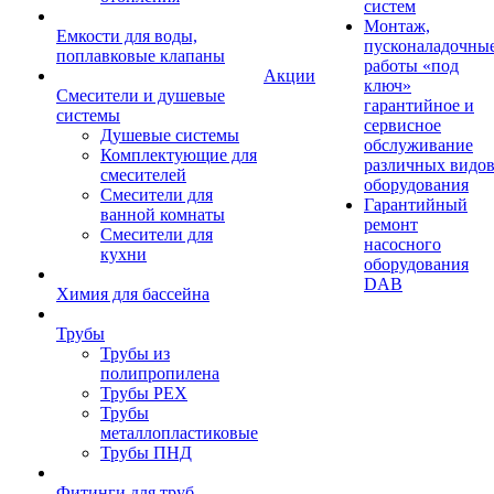
систем
Монтаж,
Емкости для воды,
пусконаладочны
поплавковые клапаны
работы «под
Акции
ключ»
Смесители и душевые
гарантийное и
системы
сервисное
Душевые системы
обслуживание
Комплектующие для
различных видо
смесителей
оборудования
Смесители для
Гарантийный
ванной комнаты
ремонт
Смесители для
насосного
кухни
оборудования
DAB
Химия для бассейна
Трубы
Трубы из
полипропилена
Трубы PEX
Трубы
металлопластиковые
Трубы ПНД
Фитинги для труб