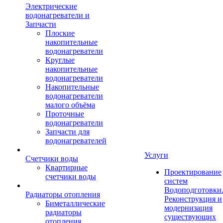
Электрические
водонагреватели и
Запчасти
Плоские
накопительные
водонагреватели
Круглые
накопительные
водонагреватели
Накопительные
водонагреватели
малого объёма
Проточные
водонагреватели
Запчасти для
водонагревателей
Услуги
Счетчики воды
Квартирные
Проектирование
счетчики воды
систем
Водоподготовки
Радиаторы отопления
Реконструкция и
Биметаллические
модернизация
радиаторы
существующих
отопления