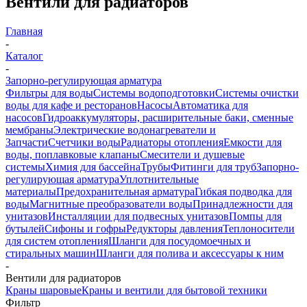
Вентили для радиаторов
Главная
-
Каталог
-
Запорно-регулирующая арматура
Фильтры для воды
Системы водоподготовки
Системы очистки
воды для кафе и ресторанов
Насосы
Автоматика для
насосов
Гидроаккумуляторы, расширительные баки, сменные
мембраны
Электрические водонагреватели и
Запчасти
Счетчики воды
Радиаторы отопления
Емкости для
воды, поплавковые клапаны
Смесители и душевые
системы
Химия для бассейна
Трубы
Фитинги для труб
Запорно-
регулирующая арматура
Уплотнительные
материалы
Предохранительная арматура
Гибкая подводка для
воды
Магнитные преобразователи воды
Принадлежности для
унитазов
Инсталляции для подвесных унитазов
Помпы для
бутылей
Сифоны и гофры
Редукторы давления
Теплоносители
для систем отопления
Шланги для посудомоечных и
стиральных машин
Шланги для полива и аксессуары к ним
-
Вентили для радиаторов
Краны шаровые
Краны и вентили для бытовой техники
Фильтр