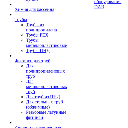
оборудования
DAB
Химия для бассейна
Трубы
Трубы из
полипропилена
Трубы PEX
Трубы
металлопластиковые
Трубы ПНД
Фитинги для труб
Для
полипропиленовых
труб
Для
металлопластиковых
труб
Для труб из ПНД
Для стальных труб
(обжимные)
Резьбовые латунные
фитинги
Запорно-регулирующая