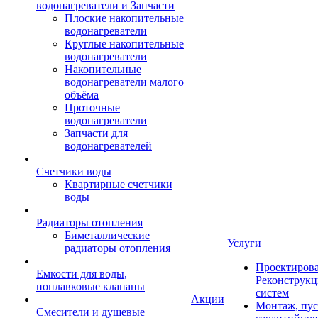
водонагреватели и Запчасти
Плоские накопительные
водонагреватели
Круглые накопительные
водонагреватели
Накопительные
водонагреватели малого
объёма
Проточные
водонагреватели
Запчасти для
водонагревателей
Счетчики воды
Квартирные счетчики
воды
Радиаторы отопления
Биметаллические
Услуги
радиаторы отопления
Проектирова
Емкости для воды,
Реконструкц
поплавковые клапаны
систем
Акции
Монтаж, пус
Смесители и душевые