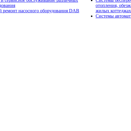
 и сервисное обслуживание различных
Системы беспере
дования
отопления, обезж
 ремонт насосного оборудования DAB
жилых коттеджах
Системы автомат