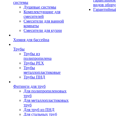
гарантийное
системы
видов обору
Душевые системы
Гарантийный
Комплектующие для
смесителей
Смесители для ванной
комнаты
Смесители для кухни
Химия для бассейна
Трубы
Трубы из
полипропилена
Трубы PEX
Трубы
металлопластиковые
Трубы ПНД
Фитинги для труб
Для полипропиленовых
труб
Для металлопластиковых
труб
Для труб из ПНД
Для стальных труб