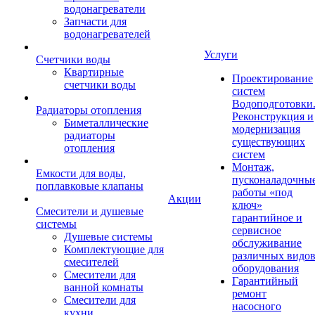
водонагреватели
Запчасти для
водонагревателей
Услуги
Счетчики воды
Квартирные
Проектирование
счетчики воды
систем
Водоподготовки
Радиаторы отопления
Реконструкция и
Биметаллические
модернизация
радиаторы
существующих
отопления
систем
Монтаж,
Емкости для воды,
пусконаладочны
поплавковые клапаны
работы «под
Акции
ключ»
Смесители и душевые
гарантийное и
системы
сервисное
Душевые системы
обслуживание
Комплектующие для
различных видо
смесителей
оборудования
Смесители для
Гарантийный
ванной комнаты
ремонт
Смесители для
насосного
кухни