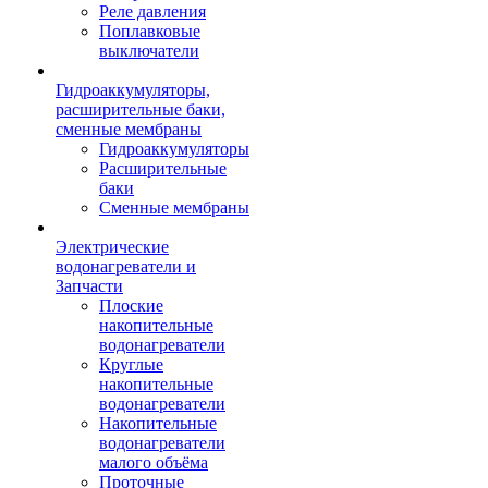
Реле давления
Поплавковые
выключатели
Гидроаккумуляторы,
расширительные баки,
сменные мембраны
Гидроаккумуляторы
Расширительные
баки
Сменные мембраны
Электрические
водонагреватели и
Запчасти
Плоские
накопительные
водонагреватели
Круглые
накопительные
водонагреватели
Накопительные
водонагреватели
малого объёма
Проточные