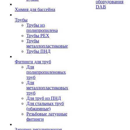
оборудования
DAB
Химия для бассейна
Трубы
Трубы из
полипропилена
Трубы PEX
Трубы
металлопластиковые
Трубы ПНД
Фитинги для труб
Для
полипропиленовых
труб
Для
металлопластиковых
труб
Для труб из ПНД
Для стальных труб
(обжимные)
Резьбовые латунные
фитинги
Запорно-регулирующая