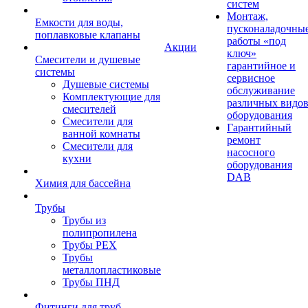
систем
Монтаж,
Емкости для воды,
пусконаладочны
поплавковые клапаны
работы «под
Акции
ключ»
Смесители и душевые
гарантийное и
системы
сервисное
Душевые системы
обслуживание
Комплектующие для
различных видо
смесителей
оборудования
Смесители для
Гарантийный
ванной комнаты
ремонт
Смесители для
насосного
кухни
оборудования
DAB
Химия для бассейна
Трубы
Трубы из
полипропилена
Трубы PEX
Трубы
металлопластиковые
Трубы ПНД
Фитинги для труб