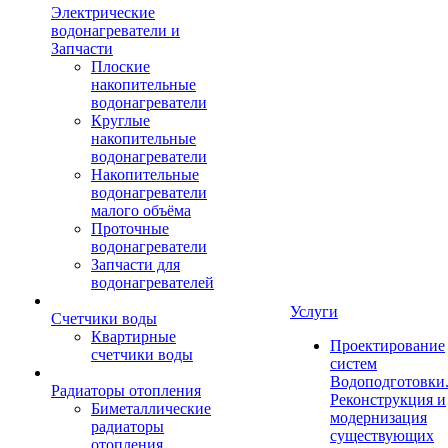
Электрические
водонагреватели и
Запчасти
Плоские
накопительные
водонагреватели
Круглые
накопительные
водонагреватели
Накопительные
водонагреватели
малого объёма
Проточные
водонагреватели
Запчасти для
водонагревателей
Услуги
Счетчики воды
Квартирные
Проектирование
счетчики воды
систем
Водоподготовки
Радиаторы отопления
Реконструкция и
Биметаллические
модернизация
радиаторы
существующих
отопления