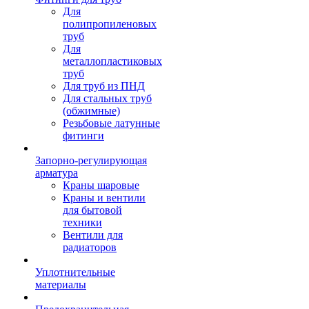
Для
полипропиленовых
труб
Для
металлопластиковых
труб
Для труб из ПНД
Для стальных труб
(обжимные)
Резьбовые латунные
фитинги
Запорно-регулирующая
арматура
Краны шаровые
Краны и вентили
для бытовой
техники
Вентили для
радиаторов
Уплотнительные
материалы