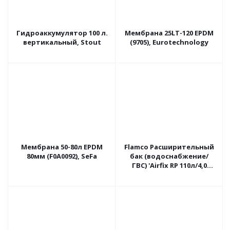
Гидроаккумулятор 100 л.
Мембрана 25LT-120 EPDM
вертикальный, Stout
(9705), Eurotechnology
Мембрана 50-80л EPDM
Flamco Расширительный
80мм (F0A0092), SeFa
бак (водоснабжение/
ГВС) 'Airfix RP 110л/4,0
-8bar