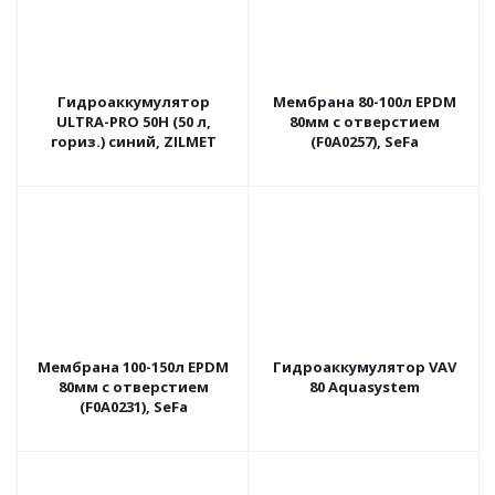
Гидроаккумулятор
Мембрана 80-100л EPDM
ULTRA-PRO 50H (50 л,
80мм с отверстием
гориз.) синий, ZILMET
(F0A0257), SeFa
Мембрана 100-150л EPDM
Гидроаккумулятор VAV
80мм с отверстием
80 Aquasystem
(F0A0231), SeFa