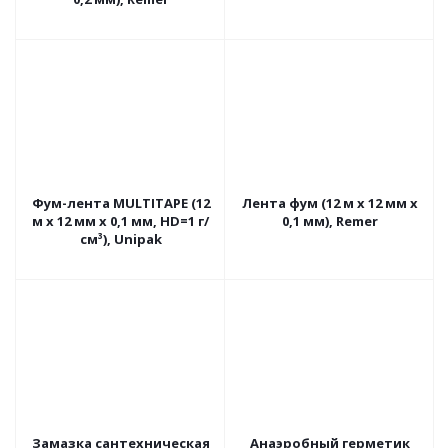
Фум-лента MULTITAPE (12
Лента фум (12 м х 12 мм х
м х 12 мм х 0,1 мм, HD=1 г/
0,1 мм), Remer
см³), Unipak
Замазка сантехническая
Анаэробный герметик