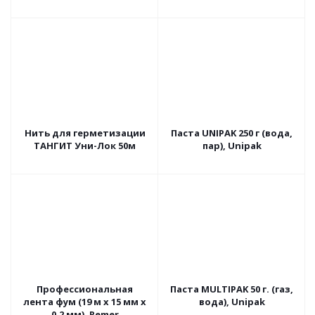
Нить для герметизации
Паста UNIPAK 250 г (вода,
ТАНГИТ Уни-Лок 50м
пар), Unipak
Профессиональная
Паста MULTIPAK 50 г. (газ,
лента фум (19 м х 15 мм х
вода), Unipak
0,2 мм), Remer