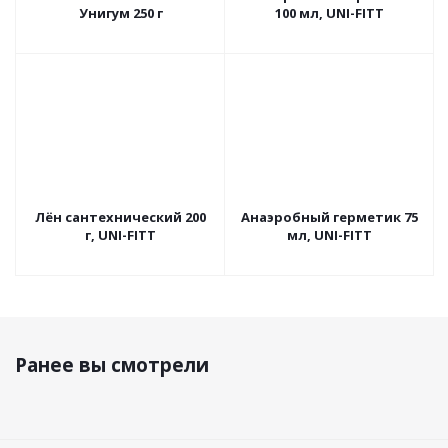
Унигум 250 г
100 мл, UNI-FITT
Лён сантеxнический 200
Анаэробный герметик 75
г, UNI-FITT
мл, UNI-FITT
Ранее вы смотрели