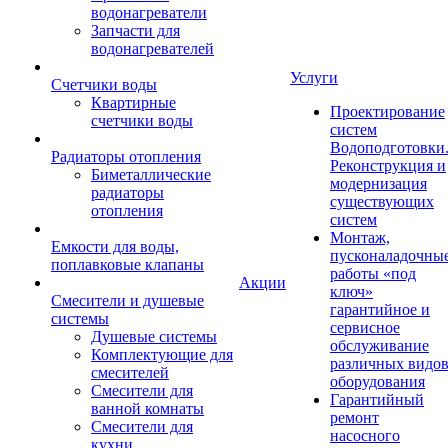
водонагреватели
Запчасти для
водонагревателей
Услуги
Счетчики воды
Квартирные
Проектирование
счетчики воды
систем
Водоподготовки
Радиаторы отопления
Реконструкция и
Биметаллические
модернизация
радиаторы
существующих
отопления
систем
Монтаж,
Емкости для воды,
пусконаладочны
поплавковые клапаны
работы «под
Акции
ключ»
Смесители и душевые
гарантийное и
системы
сервисное
Душевые системы
обслуживание
Комплектующие для
различных видо
смесителей
оборудования
Смесители для
Гарантийный
ванной комнаты
ремонт
Смесители для
насосного
кухни