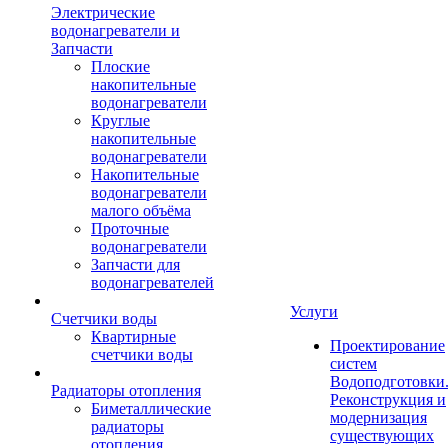
Электрические
водонагреватели и
Запчасти
Плоские
накопительные
водонагреватели
Круглые
накопительные
водонагреватели
Накопительные
водонагреватели
малого объёма
Проточные
водонагреватели
Запчасти для
водонагревателей
Услуги
Счетчики воды
Квартирные
Проектирование
счетчики воды
систем
Водоподготовки
Радиаторы отопления
Реконструкция и
Биметаллические
модернизация
радиаторы
существующих
отопления