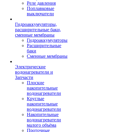
Реле давления
Поплавковые
выключатели
Гидроаккумуляторы,
расширительные баки,
сменные мембраны
Гидроаккумуляторы
Расширительные
баки
Сменные мембраны
Электрические
водонагреватели и
Запчасти
Плоские
накопительные
водонагреватели
Круглые
накопительные
водонагреватели
Накопительные
водонагреватели
малого объёма
Проточные