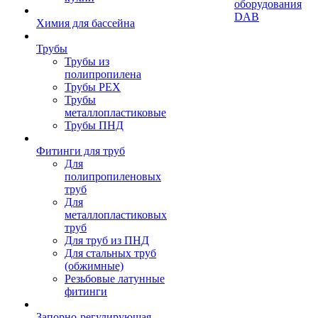
оборудования
DAB
Химия для бассейна
Трубы
Трубы из
полипропилена
Трубы PEX
Трубы
металлопластиковые
Трубы ПНД
Фитинги для труб
Для
полипропиленовых
труб
Для
металлопластиковых
труб
Для труб из ПНД
Для стальных труб
(обжимные)
Резьбовые латунные
фитинги
Запорно-регулирующая