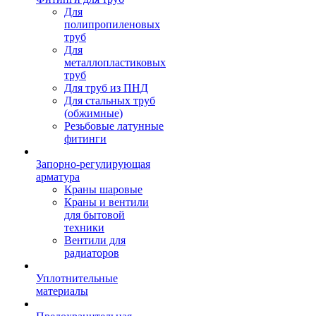
Для
полипропиленовых
труб
Для
металлопластиковых
труб
Для труб из ПНД
Для стальных труб
(обжимные)
Резьбовые латунные
фитинги
Запорно-регулирующая
арматура
Краны шаровые
Краны и вентили
для бытовой
техники
Вентили для
радиаторов
Уплотнительные
материалы