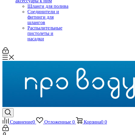
аксессуары к ним
Шланги для полива
Соединители и
фитинги для
шлангов
Распылительные
пистолеты и
насадки
Сравнение
0
Отложенные
0
Корзина
0
0