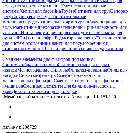
Запчасти
Счетчики воды
Радиаторы отопления
Емкости для
воды, поплавковые клапаны
Смесители и душевые
системы
Химия для бассейна
Трубы
Фитинги для труб
Запорно-
регулирующая арматура
Уплотнительные
материалы
Предохранительная арматура
Гибкая подводка для
воды
Магнитные преобразователи воды
Принадлежности для
унитазов
Инсталляции для подвесных унитазов
Помпы для
бутылей
Сифоны и гофры
Редукторы давления
Теплоносители
для систем отопления
Шланги для посудомоечных и
стиральных машин
Шланги для полива и аксессуары к ним
-
Сменные элементы для фильтров под мойку
Системы обратного осмоса
Стационарные фильтры с
краном
Магистральные фильтры
Фильтры-кувшины
Фильтры-
насадки
Сетчатые фильтры
Сменные элементы для
магистральных фильтров
Сменные элементы для фильтров-
кувшинов
Сменные элементы для фильтров-насадок на
кран
Детали и запчасти для фильтров
-
Мембрана обратноосмотическая Аквафор ULP 1812-50
Артикул:
208729
Элемент сменный мембранного типа для систем очистки