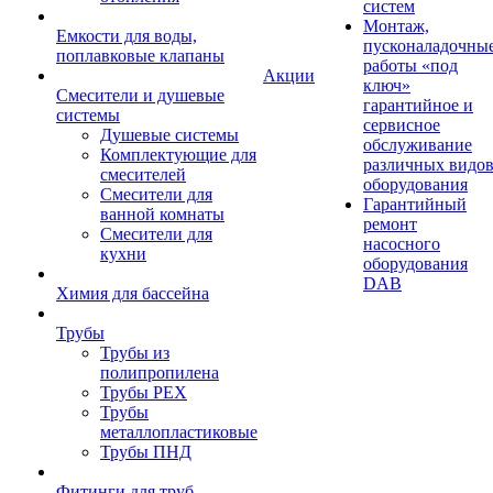
систем
Монтаж,
Емкости для воды,
пусконаладочны
поплавковые клапаны
работы «под
Акции
ключ»
Смесители и душевые
гарантийное и
системы
сервисное
Душевые системы
обслуживание
Комплектующие для
различных видо
смесителей
оборудования
Смесители для
Гарантийный
ванной комнаты
ремонт
Смесители для
насосного
кухни
оборудования
DAB
Химия для бассейна
Трубы
Трубы из
полипропилена
Трубы PEX
Трубы
металлопластиковые
Трубы ПНД
Фитинги для труб