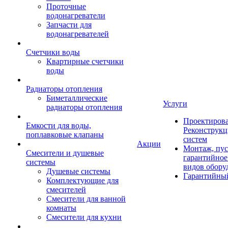
Проточные
водонагреватели
Запчасти для
водонагревателей
Счетчики воды
Квартирные счетчики
воды
Радиаторы отопления
Биметаллические
Услуги
радиаторы отопления
Проектирова
Емкости для воды,
Реконструкц
поплавковые клапаны
систем
Акции
Монтаж, пус
Смесители и душевые
гарантийное
системы
видов обору
Душевые системы
Гарантийный
Комплектующие для
смесителей
Смесители для ванной
комнаты
Смесители для кухни