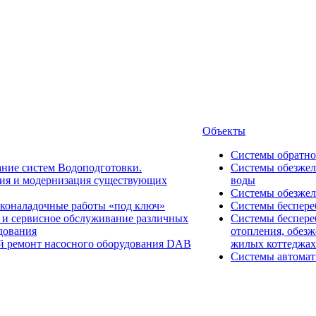
Объекты
Системы обратно
ние систем Водоподготовки.
Системы обезжел
ия и модернизация существующих
воды
Системы обезжел
коналадочные работы «под ключ»
Системы беспере
 и сервисное обслуживание различных
Системы беспере
дования
отопления, обезж
 ремонт насосного оборудования DAB
жилых коттеджах
Системы автомат