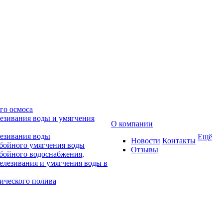
го осмоса
езивания воды и умягчения
О компании
езивания воды
Ещё
Новости
Контакты
бойного умягчения воды
Отзывы
бойного водоснабжения,
елезивания и умягчения воды в
ического полива