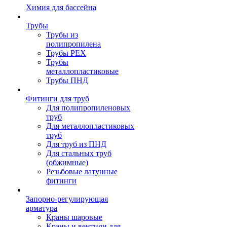
Химия для бассейна
Трубы
Трубы из
полипропилена
Трубы PEX
Трубы
металлопластиковые
Трубы ПНД
Фитинги для труб
Для полипропиленовых
труб
Для металлопластиковых
труб
Для труб из ПНД
Для стальных труб
(обжимные)
Резьбовые латунные
фитинги
Запорно-регулирующая
арматура
Краны шаровые
Краны и вентили для